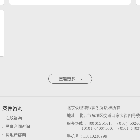
北京俊理律师事务所
版权所有
案件咨询
地址：北京市东城区交道口东大街四号楼106
在线咨询
服务热线： 400 615 5161 、（010）5626
民事合同咨询
（010）64037560、（010）64037
房地产咨询
手机号：13810230999