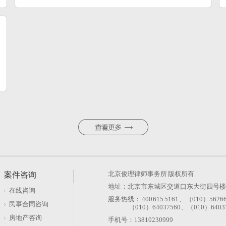
北京俊理律师事务所
版权所有
案件咨询
地址：北京市东城区交道口东大街四号楼106
在线咨询
服务热线： 400 615 5161 、（010）5626
民事合同咨询
（010）64037560、（010）64037
房地产咨询
手机号：13810230999